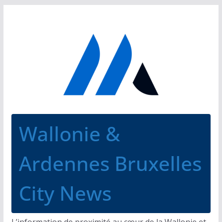
Passer
au
contenu
Wallonie &
Ardennes Bruxelles
City News