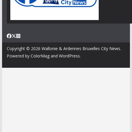
Copyright © 2026
Wallonie & Ardennes Bruxelles City News
.
Powered by
ColorMag
and
WordPress
.