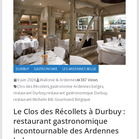
DURBUY
GASTRONOMIE
LES ARDENNES BELGE
9 juin 2026
Wallonie & Ardennes
387 Views
Clos des Récollets
,
gastronomie Ardennes belges
,
restaurant Durbuy
,
restaurant gastronomique Durbuy
,
restaurant Michelin Bib Gourmand Belgique
Le Clos des Récollets à Durbuy :
restaurant gastronomique
incontournable des Ardennes