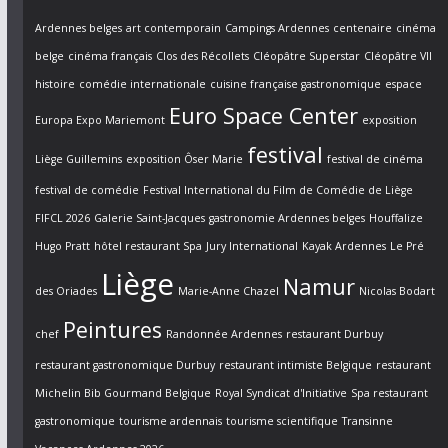
Ardennes belges
art contemporain
Campings Ardennes
centenaire
cinéma
belge
cinéma français
Clos des Récollets
Cléopâtre Superstar
Cléopâtre VII
histoire
comédie internationale
cuisine française gastronomique
espace
Euro Space Center
Europa Expo Mariemont
exposition
festival
Liège Guillemins
exposition Ôser Marie
festival de cinéma
festival de comédie
Festival International du Film de Comédie de Liège
FIFCL 2026
Galerie Saint-Jacques
gastronomie Ardennes belges
Houffalize
Hugo Pratt
hôtel restaurant Spa
Jury International
Kayak Ardennes
Le Pré
Liège
Namur
des Oriades
Marie-Anne Chazel
Nicolas Bodart
Peintures
chef
Randonnée Ardennes
restaurant Durbuy
restaurant gastronomique Durbuy
restaurant intimiste Belgique
restaurant
Michelin Bib Gourmand Belgique
Royal Syndicat d'Initiative
Spa restaurant
gastronomique
tourisme ardennais
tourisme scientifique
Transinne