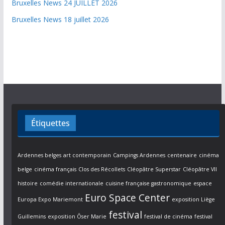
Bruxelles News 24 JUILLET 2026
Bruxelles News 18 juillet 2026
Étiquettes
Ardennes belges
art contemporain
Campings Ardennes
centenaire
cinéma
belge
cinéma français
Clos des Récollets
Cléopâtre Superstar
Cléopâtre VII
histoire
comédie internationale
cuisine française gastronomique
espace
Euro Space Center
Europa Expo Mariemont
exposition Liège
festival
Guillemins
exposition Ôser Marie
festival de cinéma
festival