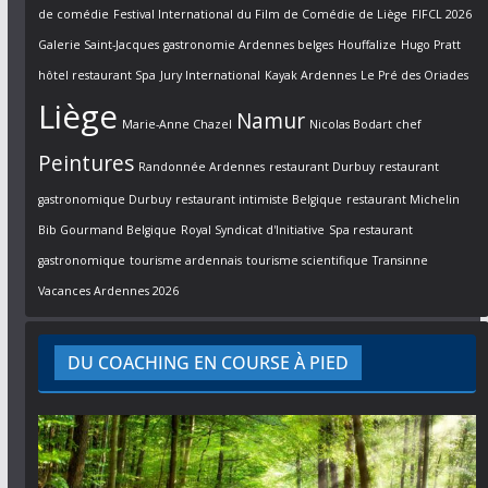
de comédie
Festival International du Film de Comédie de Liège
FIFCL 2026
Galerie Saint-Jacques
gastronomie Ardennes belges
Houffalize
Hugo Pratt
hôtel restaurant Spa
Jury International
Kayak Ardennes
Le Pré des Oriades
Liège
Namur
Marie-Anne Chazel
Nicolas Bodart chef
Peintures
Randonnée Ardennes
restaurant Durbuy
restaurant
gastronomique Durbuy
restaurant intimiste Belgique
restaurant Michelin
Bib Gourmand Belgique
Royal Syndicat d'Initiative
Spa restaurant
gastronomique
tourisme ardennais
tourisme scientifique
Transinne
Vacances Ardennes 2026
DU COACHING EN COURSE À PIED