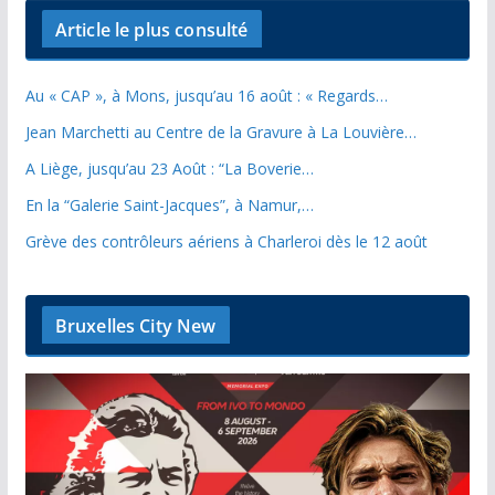
Article le plus consulté
Au « CAP », à Mons, jusqu’au 16 août : « Regards…
Jean Marchetti au Centre de la Gravure à La Louvière…
A Liège, jusqu’au 23 Août : “La Boverie…
En la “Galerie Saint-Jacques”, à Namur,…
Grève des contrôleurs aériens à Charleroi dès le 12 août
Bruxelles City New