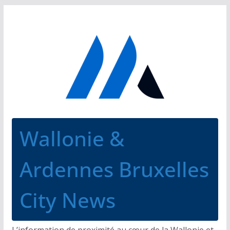
Passer
au
contenu
Wallonie &
Ardennes Bruxelles
City News