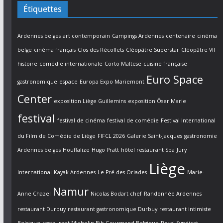
Étiquettes
Ardennes belges
art contemporain
Campings Ardennes
centenaire
cinéma
belge
cinéma français
Clos des Récollets
Cléopâtre Superstar
Cléopâtre VII
histoire
comédie internationale
Corto Maltese
cuisine française
Euro Space
gastronomique
espace
Europa Expo Mariemont
Center
exposition Liège Guillemins
exposition Ôser Marie
festival
festival de cinéma
festival de comédie
Festival International
du Film de Comédie de Liège
FIFCL 2026
Galerie Saint-Jacques
gastronomie
Ardennes belges
Houffalize
Hugo Pratt
hôtel restaurant Spa
Jury
Liège
International
Kayak Ardennes
Le Pré des Oriades
Marie-
Namur
Anne Chazel
Nicolas Bodart chef
Randonnée Ardennes
restaurant Durbuy
restaurant gastronomique Durbuy
restaurant intimiste
Belgique
restaurant Michelin Bib Gourmand Belgique
Royal Syndicat