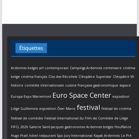
Étiquettes
Ardennes belges
art contemporain
Campings Ardennes
centenaire
cinéma
belge
cinéma français
Clos des Récollets
Cléopâtre Superstar
Cléopâtre VII
histoire
comédie internationale
cuisine française gastronomique
espace
Euro Space Center
Europa Expo Mariemont
exposition
festival
Liège Guillemins
exposition Ôser Marie
festival de cinéma
festival de comédie
Festival International du Film de Comédie de Liège
FIFCL 2026
Galerie Saint-Jacques
gastronomie Ardennes belges
Houffalize
Hugo Pratt
hôtel restaurant Spa
Jury International
Kayak Ardennes
Le Pré