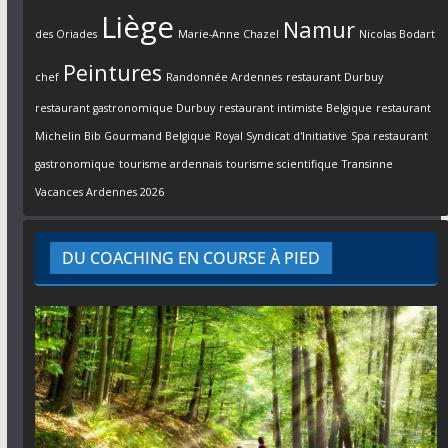
Liège
Namur
des Oriades
Marie-Anne Chazel
Nicolas Bodart
Peintures
chef
Randonnée Ardennes
restaurant Durbuy
restaurant gastronomique Durbuy
restaurant intimiste Belgique
restaurant
Michelin Bib Gourmand Belgique
Royal Syndicat d'Initiative
Spa restaurant
gastronomique
tourisme ardennais
tourisme scientifique
Transinne
Vacances Ardennes 2026
DU COACHING EN COURSE À PIED