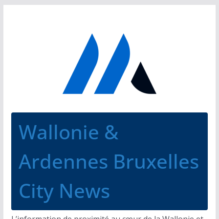
Passer
au
contenu
Wallonie &
Ardennes Bruxelles
City News