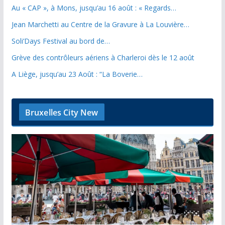
Au « CAP », à Mons, jusqu’au 16 août : « Regards…
Jean Marchetti au Centre de la Gravure à La Louvière…
Soli’Days Festival au bord de…
Grève des contrôleurs aériens à Charleroi dès le 12 août
A Liège, jusqu’au 23 Août : “La Boverie…
Bruxelles City New