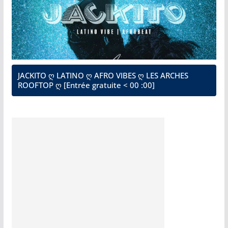
JACKITO ღ LATINO ღ AFRO VIBES ღ LES ARCHES
ROOFTOP ღ [Entrée gratuite < 00 :00]