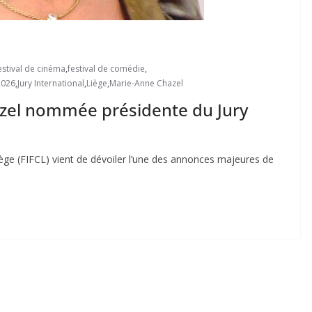
estival de cinéma
,
festival de comédie
,
2026
,
Jury International
,
Liège
,
Marie-Anne Chazel
azel nommée présidente du Jury
iège (FIFCL) vient de dévoiler l’une des annonces majeures de