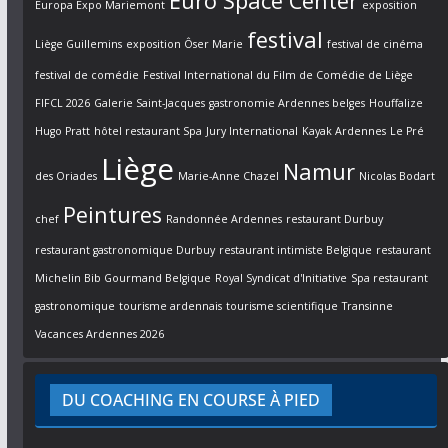
Euro Space Center
Europa Expo Mariemont
exposition
festival
Liège Guillemins
exposition Ôser Marie
festival de cinéma
festival de comédie
Festival International du Film de Comédie de Liège
FIFCL 2026
Galerie Saint-Jacques
gastronomie Ardennes belges
Houffalize
Hugo Pratt
hôtel restaurant Spa
Jury International
Kayak Ardennes
Le Pré
Liège
Namur
des Oriades
Marie-Anne Chazel
Nicolas Bodart
Peintures
chef
Randonnée Ardennes
restaurant Durbuy
restaurant gastronomique Durbuy
restaurant intimiste Belgique
restaurant
Michelin Bib Gourmand Belgique
Royal Syndicat d'Initiative
Spa restaurant
gastronomique
tourisme ardennais
tourisme scientifique
Transinne
Vacances Ardennes 2026
DU COACHING EN COURSE À PIED