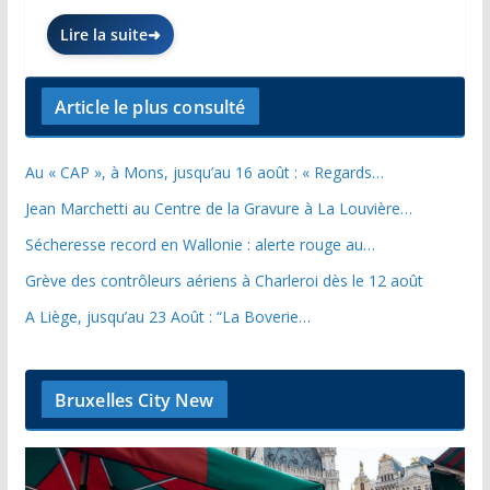
Lire la suite
Article le plus consulté
Au « CAP », à Mons, jusqu’au 16 août : « Regards…
Jean Marchetti au Centre de la Gravure à La Louvière…
Sécheresse record en Wallonie : alerte rouge au…
Grève des contrôleurs aériens à Charleroi dès le 12 août
A Liège, jusqu’au 23 Août : “La Boverie…
Bruxelles City New