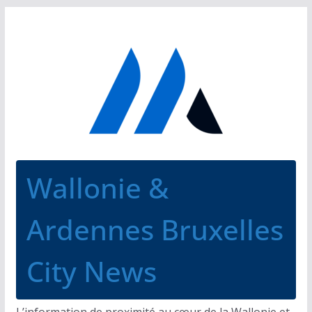
Passer
au
contenu
Wallonie &
Ardennes Bruxelles
City News