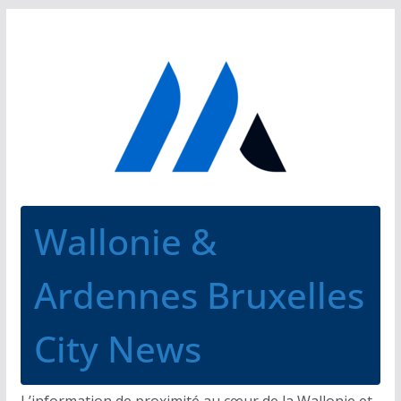
Passer
au
contenu
Wallonie &
Ardennes Bruxelles
City News