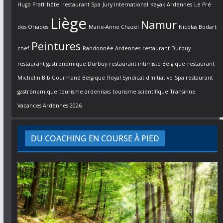
Hugo Pratt
hôtel restaurant Spa
Jury International
Kayak Ardennes
Le Pré
Liège
Namur
des Oriades
Marie-Anne Chazel
Nicolas Bodart
Peintures
chef
Randonnée Ardennes
restaurant Durbuy
restaurant gastronomique Durbuy
restaurant intimiste Belgique
restaurant
Michelin Bib Gourmand Belgique
Royal Syndicat d'Initiative
Spa restaurant
gastronomique
tourisme ardennais
tourisme scientifique
Transinne
Vacances Ardennes 2026
DU COACHING EN COURSE À PIED