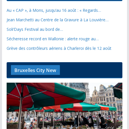
Au « CAP », à Mons, jusqu’au 16 août : « Regards…
Jean Marchetti au Centre de la Gravure à La Louvière…
Soli’Days Festival au bord de…
Sécheresse record en Wallonie : alerte rouge au…
Grève des contrôleurs aériens à Charleroi dès le 12 août
Bruxelles City New