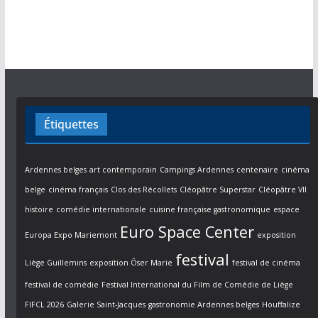
Étiquettes
Ardennes belges
art contemporain
Campings Ardennes
centenaire
cinéma
belge
cinéma français
Clos des Récollets
Cléopâtre Superstar
Cléopâtre VII
histoire
comédie internationale
cuisine française gastronomique
espace
Euro Space Center
Europa Expo Mariemont
exposition
festival
Liège Guillemins
exposition Ôser Marie
festival de cinéma
festival de comédie
Festival International du Film de Comédie de Liège
FIFCL 2026
Galerie Saint-Jacques
gastronomie Ardennes belges
Houffalize