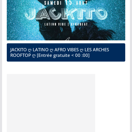
JACKITO ღ LATINO ღ AFRO VIBES ღ LES ARCHES
ROOFTOP ღ [Entrée gratuite < 00 :00]