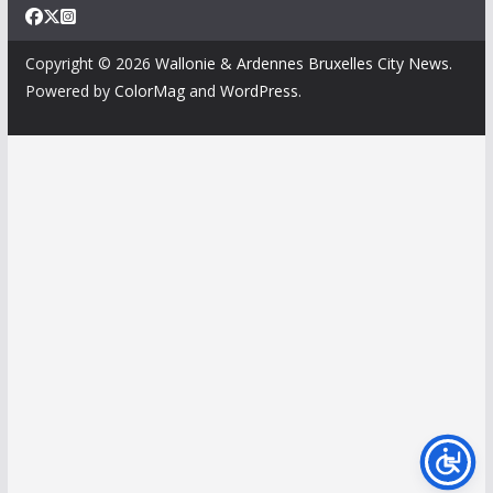
Copyright © 2026
Wallonie & Ardennes Bruxelles City News
.
Powered by
ColorMag
and
WordPress
.