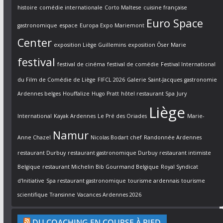
histoire
comédie internationale
Corto Maltese
cuisine française
Euro Space
gastronomique
espace
Europa Expo Mariemont
Center
exposition Liège Guillemins
exposition Ôser Marie
festival
festival de cinéma
festival de comédie
Festival International
du Film de Comédie de Liège
FIFCL 2026
Galerie Saint-Jacques
gastronomie
Ardennes belges
Houffalize
Hugo Pratt
hôtel restaurant Spa
Jury
Liège
International
Kayak Ardennes
Le Pré des Oriades
Marie-
Namur
Anne Chazel
Nicolas Bodart chef
Randonnée Ardennes
restaurant Durbuy
restaurant gastronomique Durbuy
restaurant intimiste
Belgique
restaurant Michelin Bib Gourmand Belgique
Royal Syndicat
d'Initiative
Spa restaurant gastronomique
tourisme ardennais
tourisme
scientifique
Transinne
Vacances Ardennes 2026
DU COACHING EN COURSE À PIED