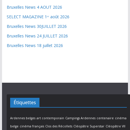
Bruxelles News 4 AOUT 2026
SELECT MAGAZINE 1ᵉʳ août 2026
Bruxelles News 30JUILLET 2026
Bruxelles News 24 JUILLET 2026
Bruxelles News 18 juillet 2026
Étiquettes
Ardennes belges
art contemporain
Campings Ardennes
centenaire
cinéma
belge
cinéma français
Clos des Récollets
Cléopâtre Superstar
Cléopâtre VII