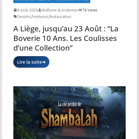
8 août 2026
Wallonie & Ardennes
78 Views
Dessins
,
Peintures
,
Restauration
A Liège, jusqu’au 23 Août : “La
Boverie 10 Ans. Les Coulisses
d’une Collection”
Lire la suite