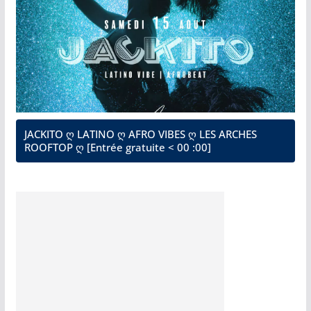
JACKITO ღ LATINO ღ AFRO VIBES ღ LES ARCHES
ROOFTOP ღ [Entrée gratuite < 00 :00]