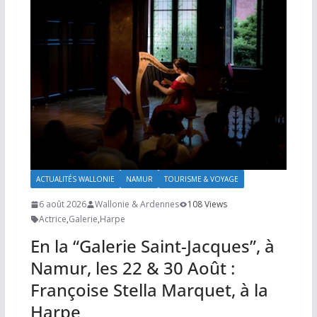
ACTUALITÉS WALLONIE
NAMUR
TOURISME & VOYAGE
6 août 2026
Wallonie & Ardennes
108 Views
Actrice
,
Galerie
,
Harpe
En la “Galerie Saint-Jacques”, à
Namur, les 22 & 30 Août :
Françoise Stella Marquet, à la
Harpe