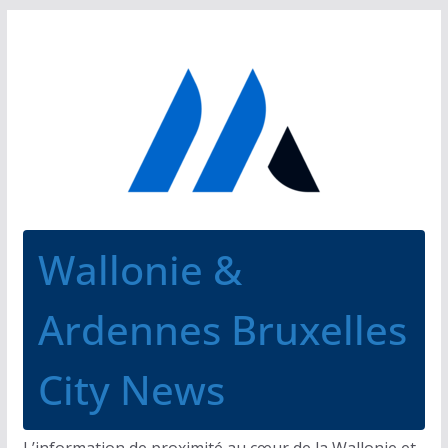
Passer
au
contenu
Wallonie &
Ardennes Bruxelles
City News