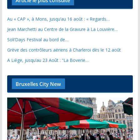
Article le plus consulté
Au « CAP », à Mons, jusqu’au 16 août : « Regards…
Jean Marchetti au Centre de la Gravure à La Louvière…
Soli’Days Festival au bord de…
Grève des contrôleurs aériens à Charleroi dès le 12 août
A Liège, jusqu’au 23 Août : “La Boverie…
Bruxelles City New