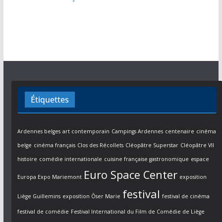
Étiquettes
Ardennes belges
art contemporain
Campings Ardennes
centenaire
cinéma
belge
cinéma français
Clos des Récollets
Cléopâtre Superstar
Cléopâtre VII
histoire
comédie internationale
cuisine française gastronomique
espace
Euro Space Center
Europa Expo Mariemont
exposition
festival
Liège Guillemins
exposition Ôser Marie
festival de cinéma
festival de comédie
Festival International du Film de Comédie de Liège