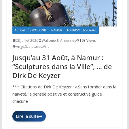
ACTUALITÉS WALLONIE
NAMUR
TOURISME & VOYAGE
28 juillet 2026
Wallonie & Ardennes
193 Views
Ange
,
Sculptures
,
Ville
Jusqu’au 31 Août, à Namur :
“Sculptures dans la Ville”, … de
Dirk De Keyzer
*** Citations de Dirk De Keyzer : « Sans tomber dans la
naïveté, la pensée positive et constructive guide
chacune
Lire la suite