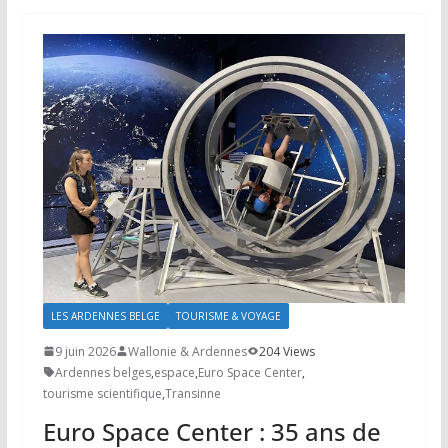
LES ARDENNES BELGE
TOURISME & VOYAGE
9 juin 2026
Wallonie & Ardennes
204 Views
Ardennes belges
,
espace
,
Euro Space Center
,
tourisme scientifique
,
Transinne
Euro Space Center : 35 ans de