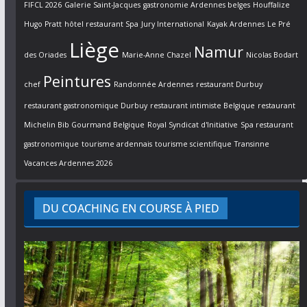
FIFCL 2026
Galerie Saint-Jacques
gastronomie Ardennes belges
Houffalize
Hugo Pratt
hôtel restaurant Spa
Jury International
Kayak Ardennes
Le Pré
Liège
Namur
des Oriades
Marie-Anne Chazel
Nicolas Bodart
Peintures
chef
Randonnée Ardennes
restaurant Durbuy
restaurant gastronomique Durbuy
restaurant intimiste Belgique
restaurant
Michelin Bib Gourmand Belgique
Royal Syndicat d'Initiative
Spa restaurant
gastronomique
tourisme ardennais
tourisme scientifique
Transinne
Vacances Ardennes 2026
DU COACHING EN COURSE À PIED